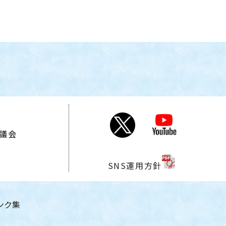
会
議会
SNS運用方針
ンク集